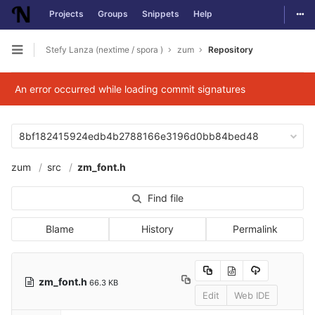
Togg
Projects
Groups
Snippets
Help
Skip to content
Stefy Lanza (nextime / spora )
zum
Repository
Open sidebar
An error occurred while loading commit signatures
8bf182415924edb4b2788166e3196d0bb84bed48
zum
src
zm_font.h
Find file
Blame
History
Permalink
zm_font.h
66.3 KB
Edit
Web IDE