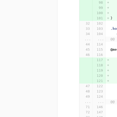
}
.ho
...
...
@@ 
@me
...
...
@@ 