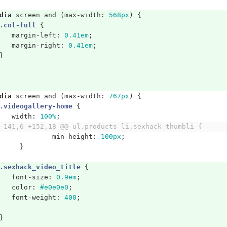
dia
screen
and
(
max-width
:
568px
)
{
.col-full
{
margin-left
:
0.41em
;
margin-right
:
0.41em
;
}
dia
screen
and
(
max-width
:
767px
)
{
.videogallery-home
{
width
:
100%
;
-141,6 +152,18 @@ ul.products li.sexhack_thumbli {
min-height
:
100px
;
}
.sexhack_video_title
{
font-size
:
0.9em
;
color
:
#e0e0e0
;
font-weight
:
400
;
}