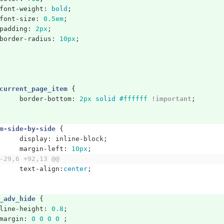
font-weight
:
bold
;
font-size
:
0.5em
;
padding
:
2px
;
border-radius
:
10px
;
current_page_item
{
border-bottom
:
2px
solid
#ffffff
!important
;
m-side-by-side
{
display
:
inline-block
;
margin-left
:
10px
;
-29,6 +92,13 @@
text-align
:
center
;
_adv_hide
{
line-height
:
0.8
;
margin
:
0
0
0
0
;