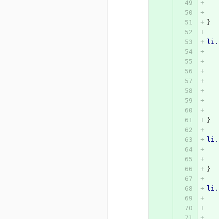
}
li
.
}
li
.
}
li
.