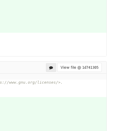
View file @
1d741305
ps://www.gnu.org/licenses/>.