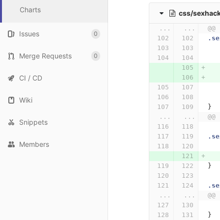
Charts
css/sexhack
...
...
@@ 
Issues
0
.se
Merge Requests
0
CI / CD
Wiki
}
...
...
@@ 
Snippets
.se
Members
}
.se
...
...
@@ 
}