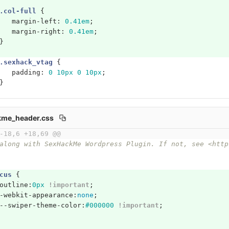
.col-full
{
margin-left
:
0.41em
;
margin-right
:
0.41em
;
}
.sexhack_vtag
{
padding
:
0
10px
0
10px
;
}
kme_header.css
-18,6 +18,69 @@
 along with SexHackMe Wordpress Plugin. If not, see <htt
cus
{
outline
:
0px
!important
;
-webkit-appearance
:
none
;
--swiper-theme-color
:
#000000
!important
;