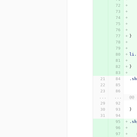
}
li
.
}
.sh
...
...
@@ 
}
.sh