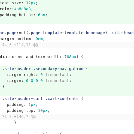
font-size
:
12px
;
color
:
#a8a8a8
;
padding-bottom
:
6px
;
me.page
:not
(
.page-template-template-homepage
)
.site-head
margin-bottom
:
0em
;
-44,6 +114,11 @@
dia
screen
and
(
min-width
:
768px
)
{
.site-header
.secondary-navigation
{
margin-right
:
0
!important
;
margin
:
0
0
0
0
!important
;
}
.site-header-cart
.cart-contents
{
padding
:
1px
;
padding-top
:
10px
;
-71,7 +146,7 @@
}