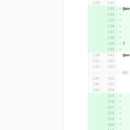
@me
}
@me
...
...
@@ 