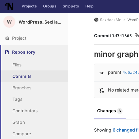
Projects
Groups
Snippets
Help
Skip to content
SexHackMe
WordP
W
WordPress_SexHackMe_Plugin
Commit
1d741305
Project
Repository
minor graph
Files
parent
4c6a24
Commits
Branches
No related mer
Tags
Contributors
Changes
6
Graph
Showing
6 changed fi
Compare