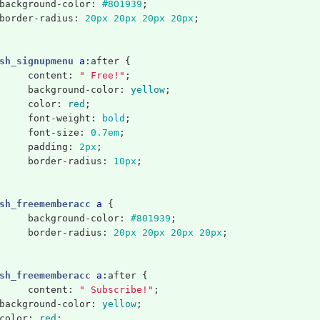
background-color
:
#801939
;
border-radius
:
20px
20px
20px
20px
;
sh_signupmenu
a
:after
{
content
:
" Free!"
;
background-color
:
yellow
;
color
:
red
;
font-weight
:
bold
;
font-size
:
0.7em
;
padding
:
2px
;
border-radius
:
10px
;
sh_freememberacc
a
{
background-color
:
#801939
;
border-radius
:
20px
20px
20px
20px
;
sh_freememberacc
a
:after
{
content
:
" Subscribe!"
;
background-color
:
yellow
;
color
:
red
;