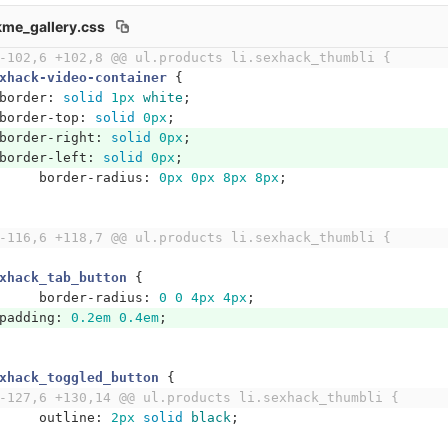
me_gallery.css
-102,6 +102,8 @@ ul.products li.sexhack_thumbli {
xhack-video-container
{
border
:
solid
1px
white
;
border-top
:
solid
0px
;
border-right
:
solid
0px
;
border-left
:
solid
0px
;
border-radius
:
0px
0px
8px
8px
;
-116,6 +118,7 @@ ul.products li.sexhack_thumbli {
xhack_tab_button
{
border-radius
:
0
0
4px
4px
;
padding
:
0.2em
0.4em
;
xhack_toggled_button
{
-127,6 +130,14 @@ ul.products li.sexhack_thumbli {
outline
:
2px
solid
black
;