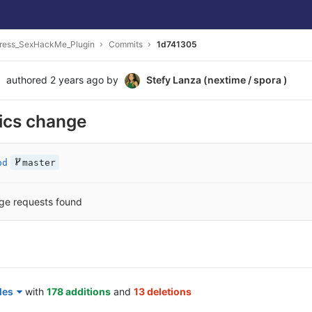
ress_SexHackMe_Plugin
Commits
1d741305
authored
2 years ago
by
Stefy Lanza (nextime / spora )
ics change
bd
master
ge requests found
les
with
178 additions
and
13 deletions