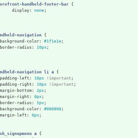
orefront-handheld-footer-bar
{
display
:
none
;
ndheld-navigation
{
background-color
:
#1f1e1e
;
border-radius
:
10px
;
ndheld-navigation
li
a
{
padding-left
:
10px
!important
;
padding-right
:
10px
!important
;
margin-bottom
:
2px
;
margin-right
:
0px
;
border-radius
:
5px
;
background-color
:
#080808
;
margin-left
:
0px
;
sh_signupmenu
a
{