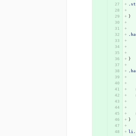
.st
}
.ha
}
.ha
}
li
.