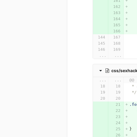
...
...
css/sexhac
...
...
@@ 
 *
 */
.fo
}