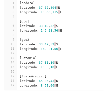
1
[
pedara
]
2
latitude
: 
37
62
,
304
'
N
3
longitude
: 
15
06
,
715
'
E
4
5
[
gco
]
6
latitude
: 
33
49
,
52
'
S
7
longitude
: 
149
21
,
56
'
E
8
9
[
gco2
]
10
latitude
: 
33
49
,
52
'
S
11
longitude
: 
149
21
,
56
'
E
12
13
[
Catania
]
14
latitude
: 
37
31
,
10
'
N
15
longitude
: 
15
5
,
10
'
E
16
17
[
BustoArsizio
]
18
latitude
: 
45
36
,
43
'
N
19
Longitude
: 
8
51
,
06
'
E