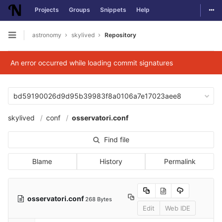
Togg
Projects
Groups
Snippets
Help
Skip to content
astronomy
skylived
Repository
Open sidebar
An error occurred while loading commit signatures
bd59190026d9d95b39983f8a0106a7e17023aee8
skylived
conf
osservatori.conf
Find file
Blame
History
Permalink
osservatori.conf
268 Bytes
Edit
Web IDE